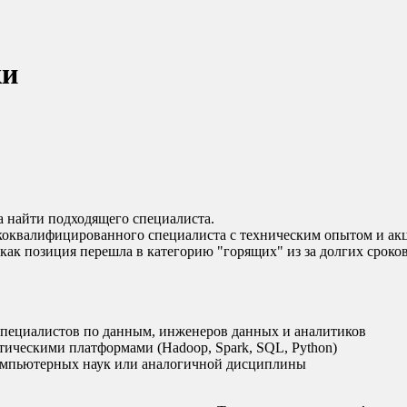
ки
ла найти подходящего специалиста.
ококвалифицированного специалиста с техническим опытом и ак
 как позиция перешла в категорию "горящих" из за долгих срок
пециалистов по данным, инженеров данных и аналитиков
ическими платформами (Hadoop, Spark, SQL, Python)
компьютерных наук или аналогичной дисциплины