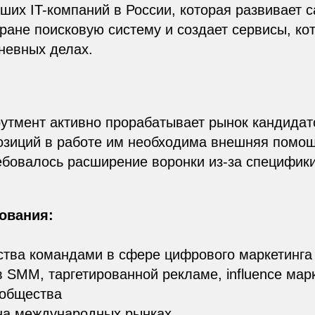
ших IT-компаний в России, которая развивает 
ране поисковую систему и создает сервисы, ко
невных делах.
утмент активно прорабатывает рынок кандидат
озиций в работе им необходима внешняя помощ
ебовалось расширение воронки из-за специфики 
ования:
тва командами в сфере цифрового маркетинга о
 SMM, таргетированной рекламе, influence марк
ообщества
на международных рынках