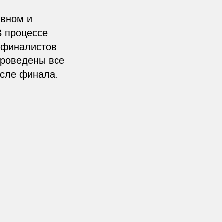
ивном и
В процессе
м финалистов
проведены все
осле финала.