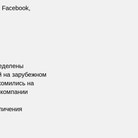
 Facebook,
ределены
й на зарубежном
комились на
 компании
личения