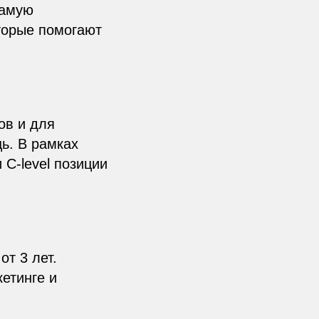
самую
торые помогают
ов и для
ь. В рамках
С-level позиции
т 3 лет.
етинге и