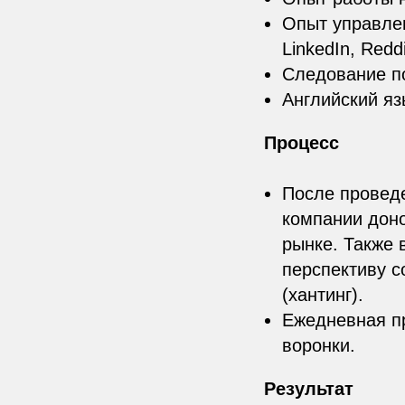
Опыт управлен
LinkedIn, Reddi
Следование по
Английский язы
Процесс
После провед
компании доно
рынке. Также 
перспективу с
(хантинг).
Ежедневная пр
воронки.
Результат