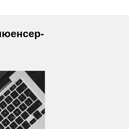
люенсер-