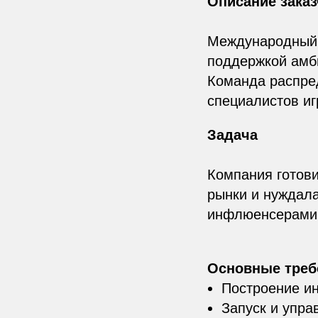
Описание заказ
Международный 
поддержкой амб
Команда распред
специалистов иг
Задача
Компания готов
рынки и нуждала
инфлюенсерами и
Основные треб
Построение и
Запуск и упр