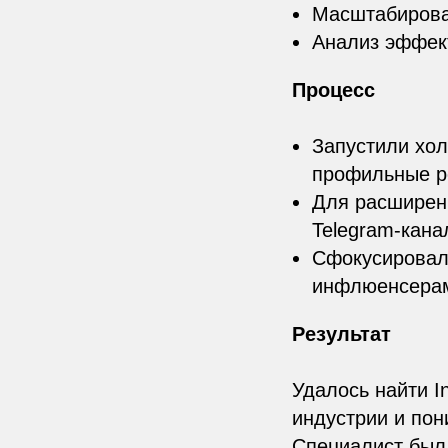
Масштабирова
Анализ эффек
Процесс
Запустили хо
профильные р
Для расширен
Telegram-кана
Сфокусировали
инфлюенсерам
Результат
Удалось найти I
индустрии и пон
Специалист был