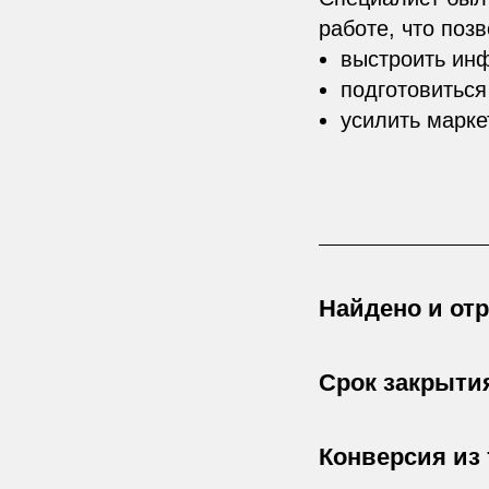
работе, что поз
выстроить ин
подготовитьс
усилить марке
Найдено и отр
Срок закрытия
Конверсия из