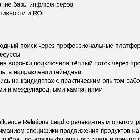
ние базы инфлюенсеров
тивности и ROI
лодный поиск через профессиональные платфо
есурсы
ия воронки подключили тёплый поток через п
лы в направлении геймдева
сь на кандидатах с практическим опытом рабо
и и международными кампаниями
nfluence Relations Lead с релевантным опытом 
иманием специфики продвижения продуктов на T
 выбран по итогам финального этапа и принял 