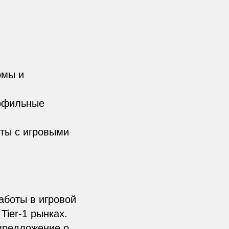
рмы и
рофильные
ты с игровыми
работы в игровой
ier-1 рынках.
предложение о