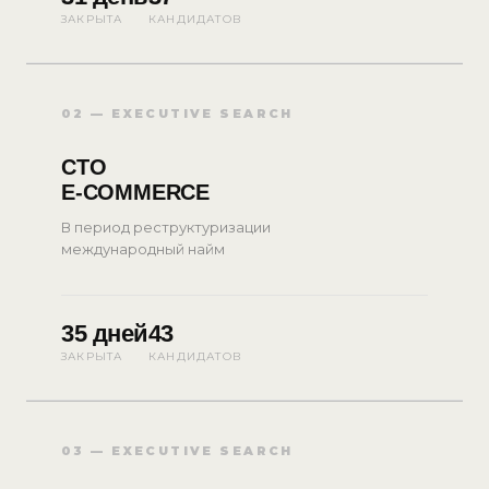
ЗАКРЫТА
КАНДИДАТОВ
02 — EXECUTIVE SEARCH
CTO
E-COMMERCE
В период реструктуризации
международный найм
35 дней
43
ЗАКРЫТА
КАНДИДАТОВ
03 — EXECUTIVE SEARCH