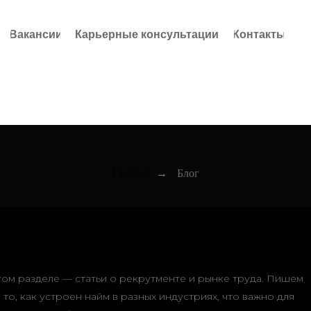
Вакансии
Карьерные консультации
Контакты
Главная
→
Блог
том разделе — статьи о рекрутменте и рынке труда. Пишем
 то, как устроен найм в разных индустриях, что важно для