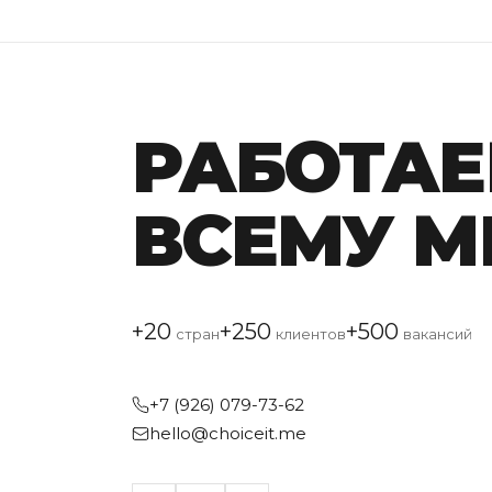
В среднем мы проводим около 12 интервью на нашей ст
клиента уходит 5 кандидатов. 1 из 5 приводит к успе
РАБОТАЕ
ВСЕМУ М
+20
+250
+500
стран
клиентов
вакансий
+7 (926) 079-73-62
hello@choiceit.me