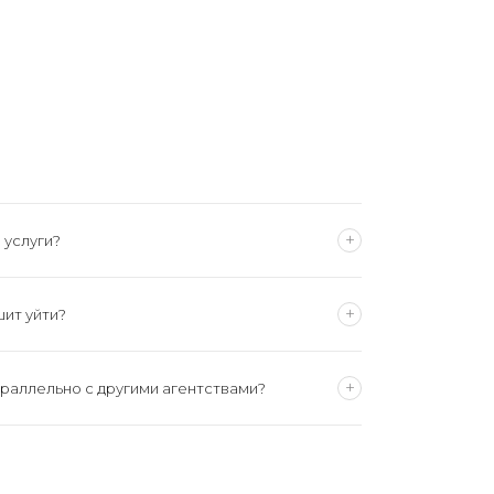
+
 услуги?
ндивидуально, исходя из множества факторов:
обходимых специалистов, локация поиска и др.
+
шит уйти?
латите только за результат: когда кандидат вышел на
учаете гарантию бесплатной замены кандидата в
с не устроил по любым причинам.
+
раллельно с другими агентствами?
аботе над вакансией. Однако мы уверены, что наша
е потребуют дополнительного усиления.