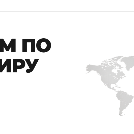
ороне, после чего на сторону
Но если вы готовы передать 
шному офферу.
специальные условия по стоим
М ПО
ИРУ