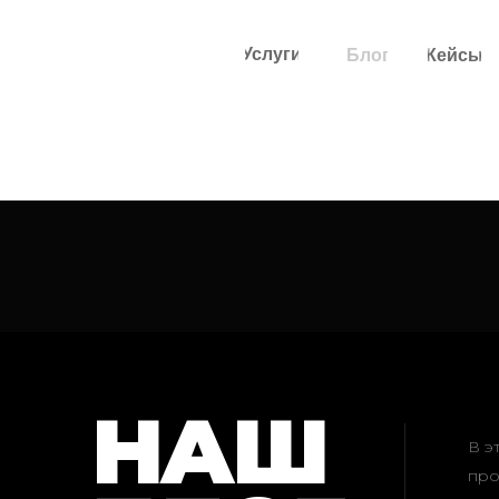
Услуги
Блог
Кейсы
НАШ
В э
про