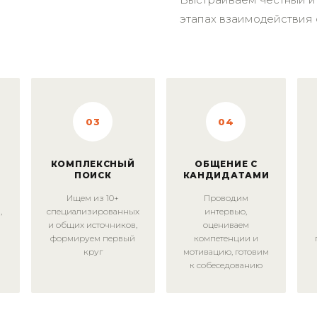
этапах взаимодействия 
03
04
КОМПЛЕКСНЫЙ
ОБЩЕНИЕ С
ПОИСК
КАНДИДАТАМИ
Ищем из 10+
Проводим
,
специализированных
интервью,
ы
и общих источников,
оцениваем
формируем первый
компетенции и
круг
мотивацию, готовим
к собеседованию