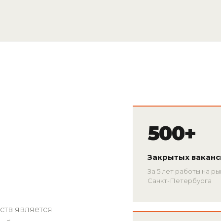
500+
Закрытых вакан
За 5 лет работы на р
Санкт-Петербурга
тв является