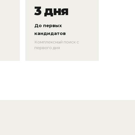
3 дня
До первых
кандидатов
Комплексный поиск с
первого дня