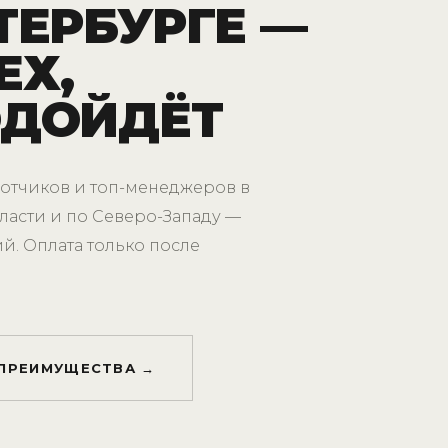
ТЕРБУРГЕ —
ЕХ,
ОДОЙДЁТ
отчиков и топ-менеджеров в
ласти и по Северо-Западу —
й. Оплата только после
ПРЕИМУЩЕСТВА →