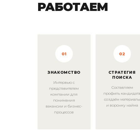
РАБОТАЕМ
01
02
ЗНАКОМСТВО
СТРАТЕГИЯ
ПОИСКА
Интервью с
Составляем
представителем
профиль кандидата
компании для
создаём материал
понимания
и воронку найма
вакансии и бизнес-
процессов