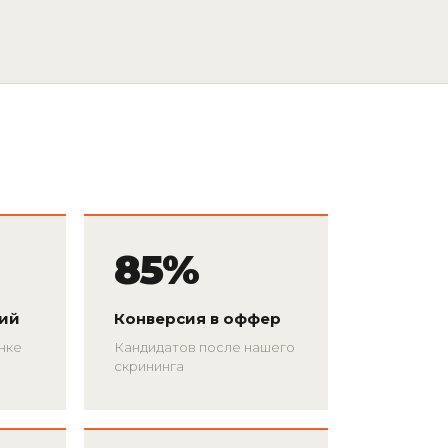
85%
сий
Конверсия в оффер
ынке
Кандидатов после нашего
скрининга