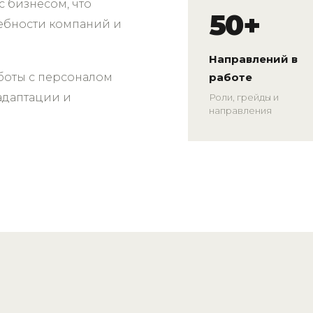
 бизнесом, что
50+
ребности компаний и
Направлений в
аботы с персоналом
работе
адаптации и
Роли, грейды и
направления