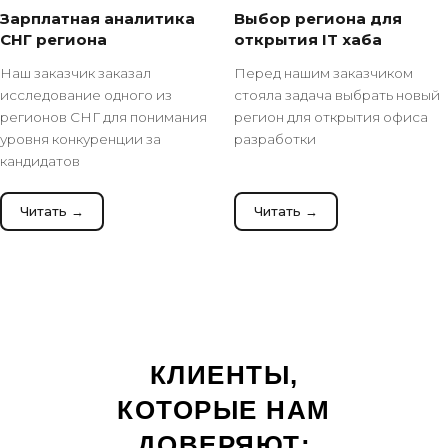
Зарплатная аналитика
Выбор региона для
СНГ региона
открытия IT хаба
Наш заказчик заказал
Перед нашим заказчиком
исследование одного из
стояла задача выбрать новый
регионов СНГ для понимания
регион для открытия офиса
уровня конкуренции за
разработки
кандидатов
Читать →
Читать →
КЛИЕНТЫ,
КОТОРЫЕ НАМ
ДОВЕРЯЮТ: