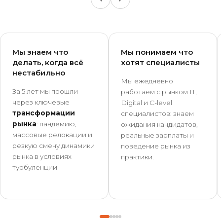
Мы знаем что
Мы понимаем что
делать, когда всё
хотят специалисты
нестабильно
Мы ежедневно
За 5 лет мы прошли
работаем с рынком IT,
через ключевые
Digital и C-level
трансформации
специалистов: знаем
рынка
: пандемию,
ожидания кандидатов,
массовые релокации и
реальные зарплаты и
резкую смену динамики
поведение рынка из
рынка в условиях
практики.
турбуленции