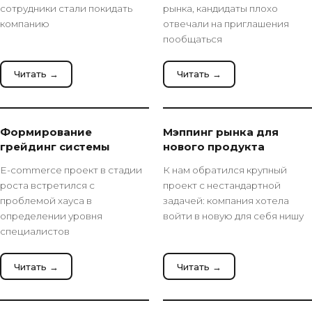
сотрудники стали покидать
рынка, кандидаты плохо
компанию
отвечали на приглашения
пообщаться
Читать →
Читать →
Формирование
Мэппинг рынка для
грейдинг системы
нового продукта
E-commerce проект в стадии
К нам обратился крупный
роста встретился с
проект с нестандартной
проблемой хауса в
задачей: компания хотела
определении уровня
войти в новую для себя нишу
специалистов
Читать →
Читать →