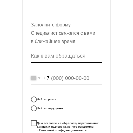
✓
Аналитику рынка труда от
команды CHOICEIT
Заполните форму
Специалист свяжется с вами
в ближайшее время
+7
Найти проект
Найти сотрудника
Даю согласие на
обработку персональных
данных
и подтверждаю, что ознакомлен
с
Политикой конфиденциальности
.