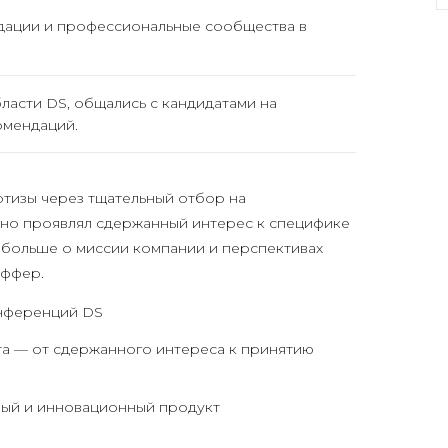
дации и профессиональные сообщества в
ласти DS, общались с кандидатами на
омендаций.
тизы через тщательный отбор на
но проявлял сдержанный интерес к специфике
 больше о миссии компании и перспективах
оффер.
онференций DS
а — от сдержанного интереса к принятию
мый и инновационный продукт