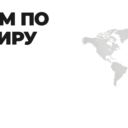
М ПО
ИРУ