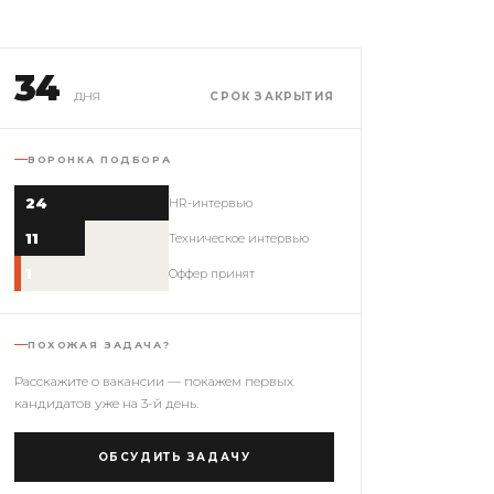
34
дня
СРОК ЗАКРЫТИЯ
ВОРОНКА ПОДБОРА
24
HR-интервью
11
Техническое интервью
1
Оффер принят
ПОХОЖАЯ ЗАДАЧА?
Расскажите о вакансии — покажем первых
кандидатов уже на 3-й день.
ОБСУДИТЬ ЗАДАЧУ