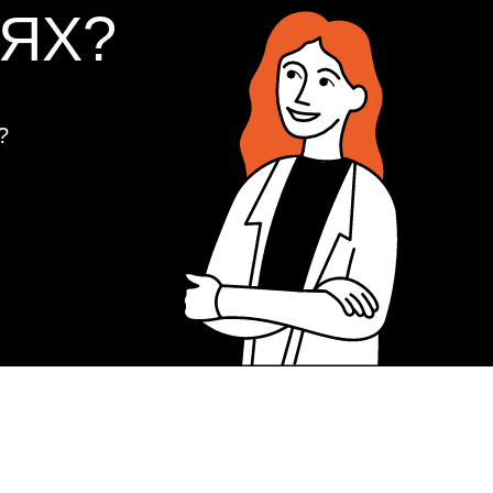
ЯХ?
?