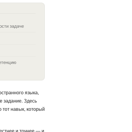
ости задаче
петенцию
странного языка,
е задание. Здесь
 тот навык, который
естнее и точнее — и