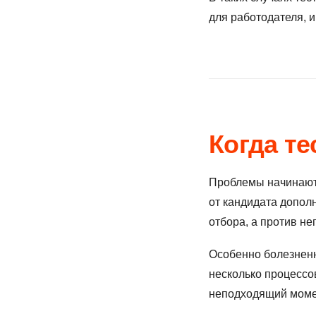
для работодателя, и
Когда т
Проблемы начинаютс
от кандидата дополн
отбора, а против нег
Особенно болезненн
несколько процессо
неподходящий момен