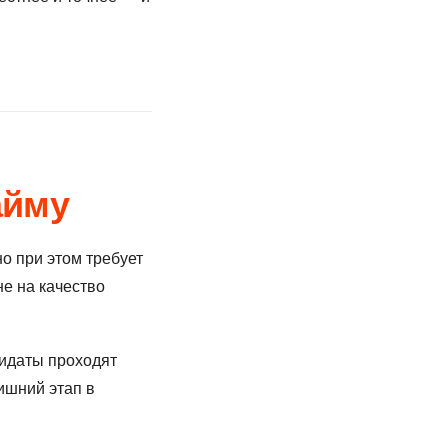
айму
о при этом требует
не на качество
дидаты проходят
ишний этап в