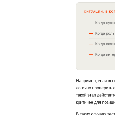
СИТУАЦИИ, В К
Когда нужн
Когда рол
Когда важн
Когда инт
Например, если вы 
логично проверить 
такой этап действит
критичен для позици
В таких случаях тес