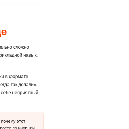
ще
тельно сложно
прикладной навык,
рки в формате
егда так делали»,
ь себе неприятный,
 почему этот
росто по инерции.