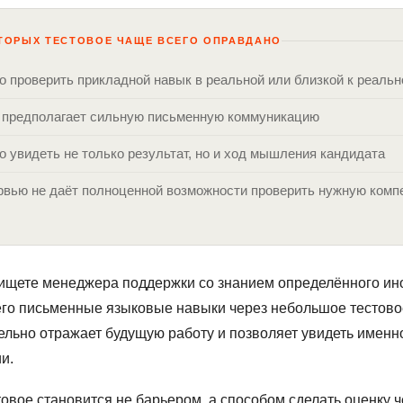
ОТОРЫХ ТЕСТОВОЕ ЧАЩЕ ВСЕГО ОПРАВДАНО
о проверить прикладной навык в реальной или близкой к реальн
ь предполагает сильную письменную коммуникацию
о увидеть не только результат, но и ход мышления кандидата
ервью не даёт полноценной возможности проверить нужную ком
ищете менеджера поддержки со знанием определённого ино
его письменные языковые навыки через небольшое тестово
ельно отражает будущую работу и позволяет увидеть именно
и.
товое становится не барьером, а способом сделать оценку ч