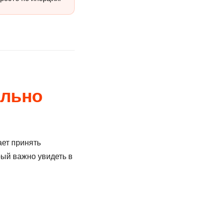
ельно
ает принять
рый важно увидеть в