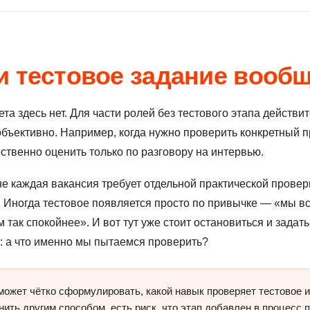
и тестовое задание вооб
та здесь нет. Для части ролей без тестового этапа действи
объективно. Например, когда нужно проверить конкретный 
ственно оценить только по разговору на интервью.
не каждая вакансия требует отдельной практической прове
 Иногда тестовое появляется просто по привычке — «мы вс
м так спокойнее». И вот тут уже стоит остановиться и задат
: а что именно мы пытаемся проверить?
может чётко сформулировать, какой навык проверяет тестовое и
ить другим способом, есть риск, что этап добавлен в процесс п