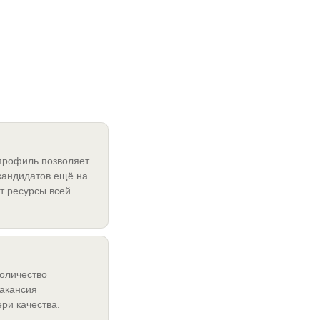
рофиль позволяет
кандидатов ещё на
т ресурсы всей
оличество
вакансия
ри качества.