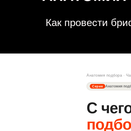
Как провести бри
Анатомия подбора · Ча
Анатомия под
Серия
С чег
подб