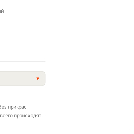
ий
и
▾
без прикрас
 всего происходят