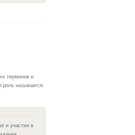
них терминов и
я роль называется
or и участие в
жидания