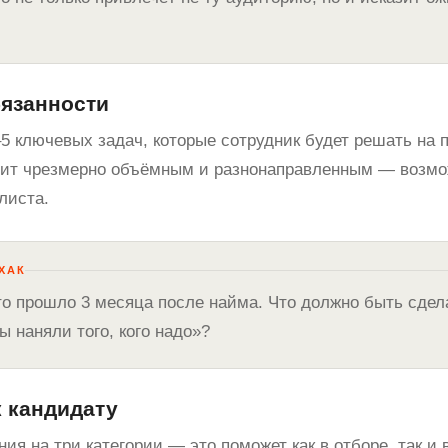
язанности
 ключевых задач, которые сотрудник будет решать на п
дит чрезмерно объёмным и разнонаправленным — возмо
листа.
ХАК
то прошло 3 месяца после найма. Что должно быть сдел
ы наняли того, кого надо»?
к кандидату
ия на три категории — это поможет как в отборе, так и 