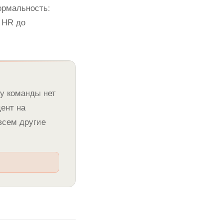
ормальность:
 HR до
 у команды нет
цент на
всем другие