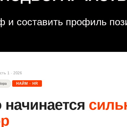
ф и составить профиль по
сть 1 · 2026
НАЙМ · HR
бора
о начинается
силь
ор