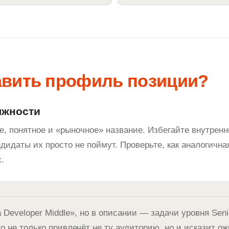
авить профиль позиции?
лжности
е, понятное и «рыночное» название. Избегайте внутрен
дидаты их просто не поймут. Проверьте, как аналогична
.
 Developer Middle», но в описании — задачи уровня Seni
то не только привлечёт не ту аудиторию, но и исказит о