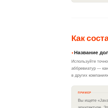
Как сост
Название до
Используйте точно
аббревиатур — кан
в других компаниях
ПРИМЕР
Вы ищете «Java
архитектуре. Э